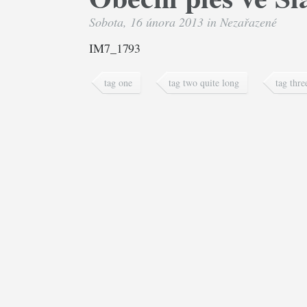
Sobota, 16 února 2013 in
Nezařazené
IM7_1793
tag one
tag two quite long
tag thre