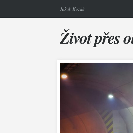
Jakub Kozák
Život přes o