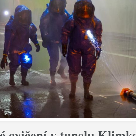
é cvičení v tunelu Klimk