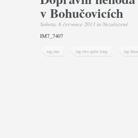
v Bohučovicích
Sobota, 6 července 2013 in
Nezařazené
IM7_7407
tag one
tag two quite long
tag thre