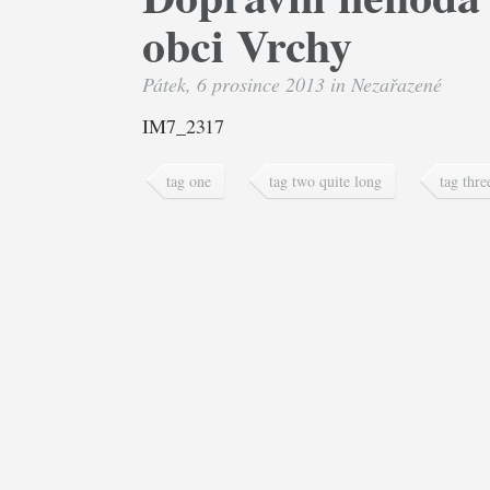
obci Vrchy
Pátek, 6 prosince 2013 in
Nezařazené
IM7_2317
tag one
tag two quite long
tag thre