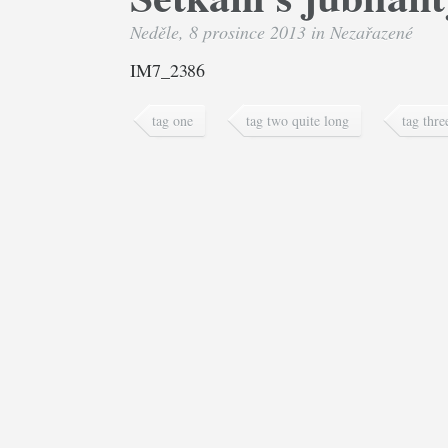
Neděle, 8 prosince 2013 in
Nezařazené
IM7_2386
tag one
tag two quite long
tag thre