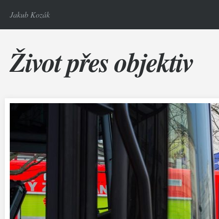
Jakub Kozák
Život přes objektiv