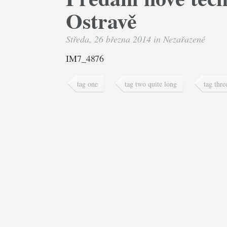
Ostravě
Středa, 26 března 2014 in
Nezařazené
IM7_4876
tag one
tag two quite long
tag thre