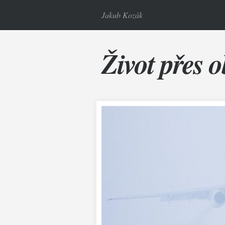
Jakub Kozák
Život přes o