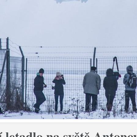
í letadlo na světě Antono