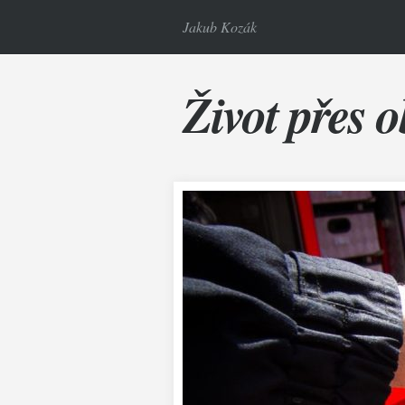
Jakub Kozák
Život přes o