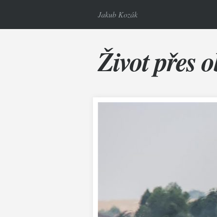
Jakub Kozák
Život přes o