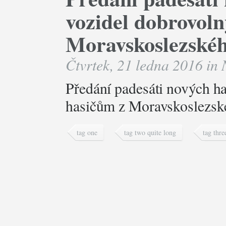
vozidel dobrovol
Moravskoslezskéh
Čtvrtek, 21 ledna 2016 in
Předání padesáti nových h
hasičům z Moravskoslezské
tag one
tag two quite long
tag thre