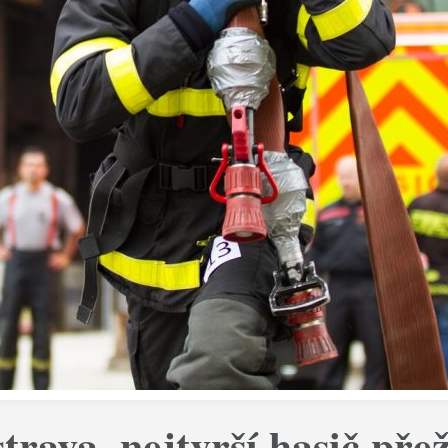
rava, nejtvrší hasič přež