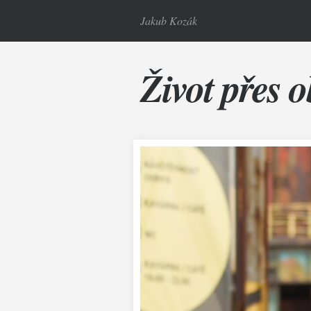
Jakub Kozák
Život přes o