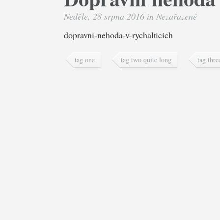
Neděle, 28 srpna 2016 in
Nezařazené
dopravni-nehoda-v-rychalticich
tag one
tag two quite long
tag thre