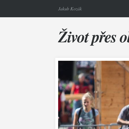
Jakub Kozák
Život přes o