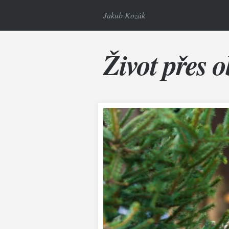
Jakub Kozák
Život přes o