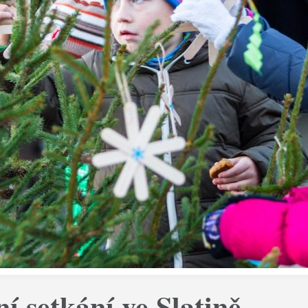
í setkání ve Slatině