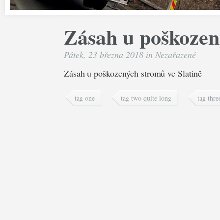
Zásah u poškozen
Pátek, 23 března 2018 in
Nezařazené
Zásah u poškozených stromů ve Slatině
tag one
tag two quite long
tag thre