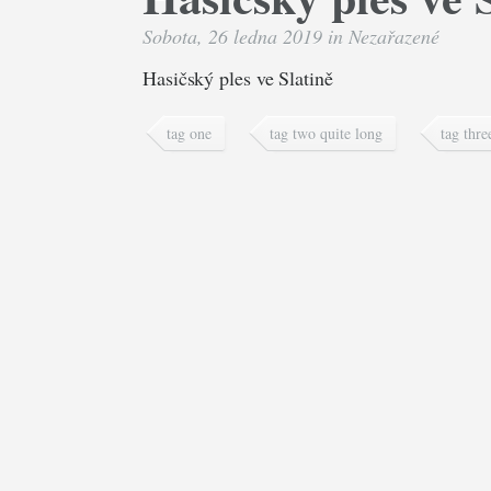
Sobota, 26 ledna 2019 in
Nezařazené
Hasičský ples ve Slatině
tag one
tag two quite long
tag thre