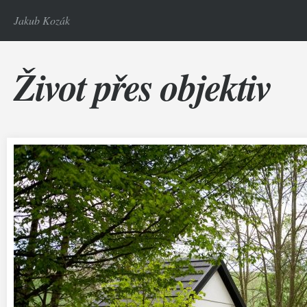
Jakub Kozák
Život přes objektiv