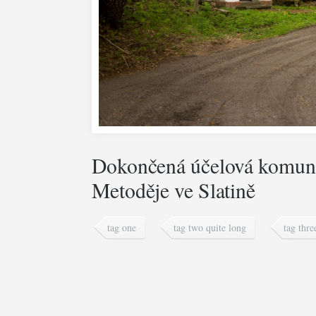
Dokončená účelová komuni
Metoděje ve Slatině
tag one
tag two quite long
tag thre