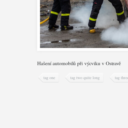
Hašení automobilů při výcviku v Ostravě
tag one
tag two quite long
tag thre