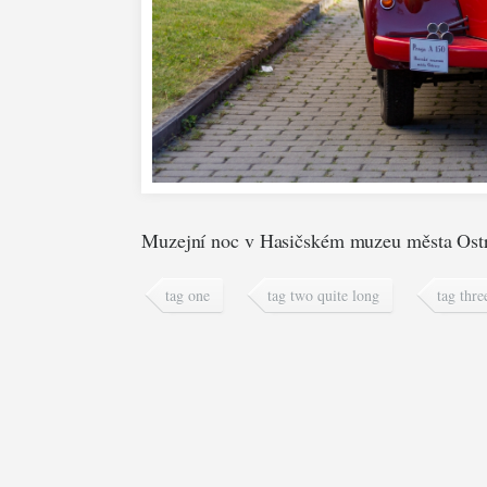
Muzejní noc v Hasičském muzeu města Ost
tag one
tag two quite long
tag thre