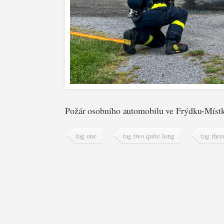
Požár osobního automobilu ve Frýdku-Míst
tag one
tag two quite long
tag thre