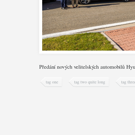
Předání nových velitelských automobilů Hy
tag one
tag two quite long
tag thre