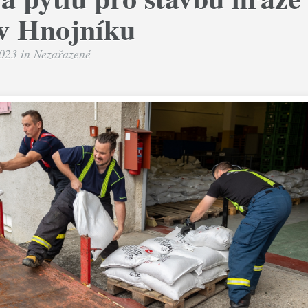
 v Hnojníku
2023 in
Nezařazené