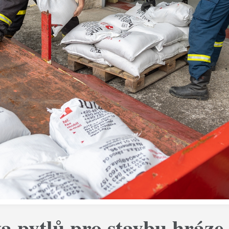
a pytlů pro stavbu hráze