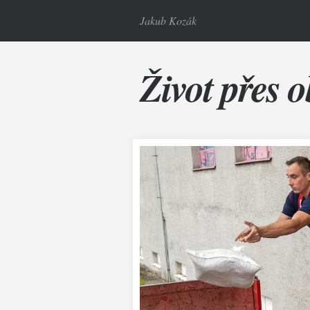
Jakub Kozák
Život přes o