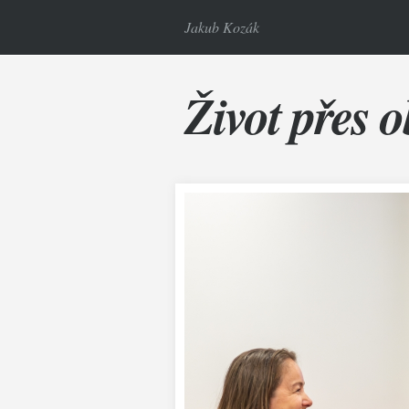
Jakub Kozák
Život přes o