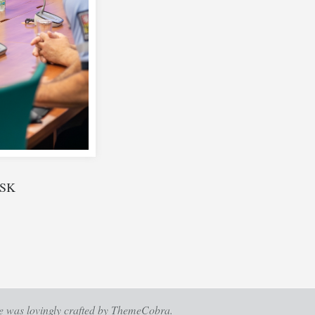
MSK
e
was lovingly crafted by
ThemeCobra
.