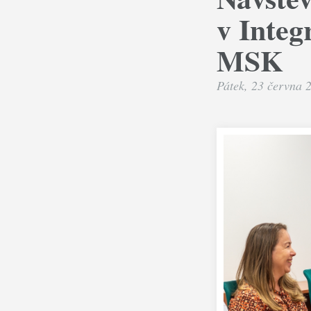
v Inte
MSK
Pátek, 23 června 