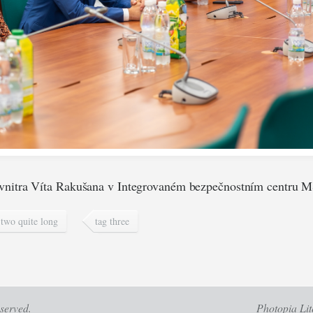
 vnitra Víta Rakušana v Integrovaném bezpečnostním centru 
 two quite long
tag three
eserved.
Photopia Lit