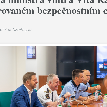
grovaném bezpečnostním 
2023 in
Nezařazené